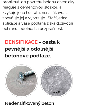
proniknutí do povrchu betonu chemicky
reaguje s cementovou složkou a
zvyšuje jeho hustotu, nenasákavost,
zpevňuje jej a vytvrzuje. Stačí jedna
aplikace a vaše podlaha získá
doživotní
o
chranu, odolnost a bezprašnost.
DENSIFIKACE
- cesta k
pevnější a odolnější
betonové podlaze.
Nedensifikovaný beton