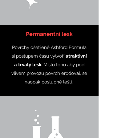
Permanentní lesk
Povrchy ošetřené Ashford Formula
si postupem času vytvoří
atraktivní
a trvalý lesk.
Místo toho aby pod
vlivem provozu povrch erodoval, se
naopak postupně leští.