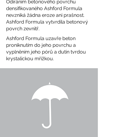
Odíráním betonového povrchu
densifikovaného Ashford Formula
nevzniká žádna eroze ani prašnost.
Ashford Formula vytvrdila betonový
povrch zevnitř.
Ashford Formula uzavře beton
proniknutím do jeho povrchu a
vyplněním jeho pórů a dutin tvrdou
krystalickou mřížkou.