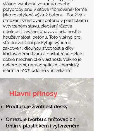
vlákno vyráběné ze 100% nového
polypropylenu v síťové (fibrilované) formě
jako rozptýlená výztuž betonu. Používá k
omezení smršťování betonu v plastickém i
vytvrzeném stavu, zlepšení rázové
odolnosti, zvýšení únavové odolnosti a
houževnatosti betonu. Toto vlákno pro
střední zatížení poskytuje výborné
zakotvení, dlouhou životnost a díky
fibrilovanému tvaru a dostatečné délce i
dobré mechanické vlastnosti. Vlákno je
nekorozívní, nemagnetické, chemicky
inertní a 100% odolné vůči alkáliím.
Hlavní přínosy
Prodlužuje životnost desky
Omezuje tvorbu smršťovacích
trhlin v plastickém i vytvrzeném