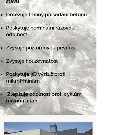
stavu
Omezuje trhliny při sedání betonu
Poskytuje nominální rázovou
odolnost
Zvýšuje pozlomovou pevnost
Zvyšuje houževnatost
Poskytuje 3D výztuž proti
mikrotrhlinám
Zlepšuje odolnost proti cyklům
mrznutí a tání