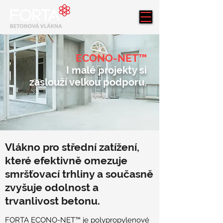
ECONO-NET™
I malé projekty si
zaslouží velkou podporu.
Vlákno pro střední zatížení,
které efektivně omezuje
smršťovací trhliny a současně
zvyšuje odolnost a
trvanlivost betonu.
FORTA ECONO-NET™ je polypropylenové