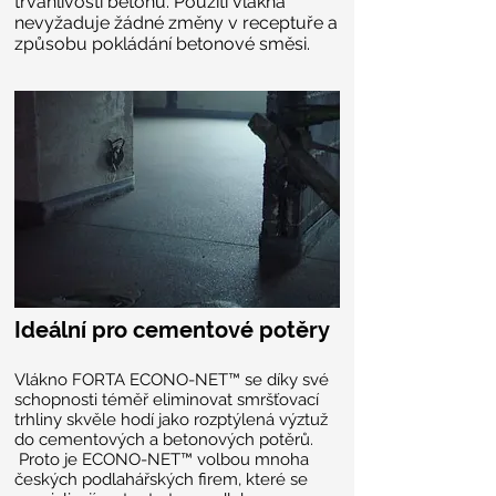
trvanlivosti betonu. Použití vlákna
nevyžaduje žádné změny v receptuře a
způsobu pokládání betonové směsi.
Ideální pro cementové potěry
Vlákno FORTA ECONO-NET™ se díky své
schopnosti téměř eliminovat smršťovací
trhliny skvěle hodí jako rozptýlená výztuž
do cementových a betonových potěrů.
Proto je ECONO-NET™ volbou mnoha
českých podlahářských firem, které se