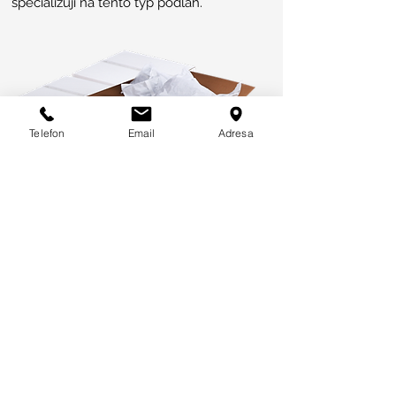
specializují na tento typ podlah.
Telefon
Email
Adresa
Jednoduché dávkování
Doporučené základní dávkování vlákna
ECONO-NET™ je 0,9 kg / m3 betonu.
Vlákno se přidává v předbalených
sáčcích přímo do míchacího zařízení v
průběhu nebo po promíchání ostatních
složek, před přidáním vody. To zaručuje
dokonalé a hladké rozmíchání.